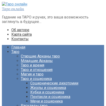
Перейти
к
Таро онлайн
контенту
Гадание на ТАРО и рунах, это ваша возможность
заглянуть в будущее…
Об авторе
Карта сайта
Контакты
Главная
Таро
Старшие Арканы таро
Младшие Арканы
Таро и время
Таро и отношения
Магия и таро
Таро и соционика
Соционические дихотомии
Жезлы и соционика
Кубки и соционика
Пентакли и соционика
Мечи и соционика
Расклады таро