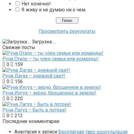
Нет конечно!
Я живу и не думаю ни о чем.
Просмотреть результаты
Загрузка ...
Свежие посты
Руна Отало – ты член семьи или команды!
0
159
Руна Дагаз – дневной свет!
0
156
Руна Ингуз – зерно, брошенное в землю!
0
220
Руна Лагуз – быть в потоке!
0
212
Последние комментарии
Анастасия
к записи
Бесплатная таро-консультация