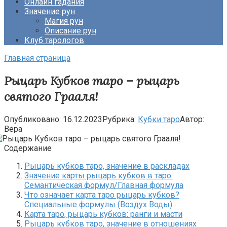
Онлайн гадания
Значение рун
Магия рун
Описание рун
Клуб тарологов
Главная страница
Рыцарь Кубков таро – рыцарь
святого Грааля!
Опубликовано:
16.12.2023
Рубрика:
Кубки таро
Автор:
Вера
Содержание
Рыцарь кубков таро, значение в раскладах
Значение карты рыцарь кубков в таро.
Семантическая формул/Главная формула
Что означает карта таро рыцарь кубков?
Специальные формулы (Воздух Воды)
Карта таро, рыцарь кубков: ранги и масти
Рыцарь кубков таро, значение в отношениях