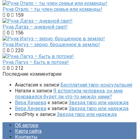
Руна Отало – ты член семьи или команды!
0
159
Руна Дагаз – дневной свет!
0
156
Руна Ингуз – зерно, брошенное в землю!
0
220
Руна Лагуз – быть в потоке!
0
212
Последние комментарии
Анастасия
к записи
Бесплатная таро-консультация
Натали
к записи
Я встретила человека, он мне
понравился будет ли что-то между нами?
Вера Хачаева
к записи
Звезда таро или надежда
Вера Хачаева
к записи
Звезда таро или надежда
modPnty
к записи
Звезда таро или надежда
Об авторе
Карта сайта
Контакты