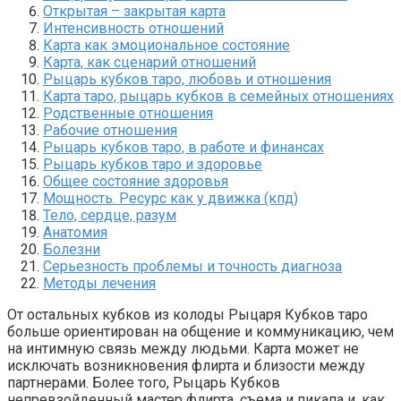
Открытая – закрытая карта
Интенсивность отношений
Карта как эмоциональное состояние
Карта, как сценарий отношений
Рыцарь кубков таро, любовь и отношения
Карта таро, рыцарь кубков в семейных отношениях
Родственные отношения
Рабочие отношения
Рыцарь кубков таро, в работе и финансах
Рыцарь кубков таро и здоровье
Общее состояние здоровья
Мощность. Ресурс как у движка (кпд)
Тело, сердце, разум
Анатомия
Болезни
Серьезность проблемы и точность диагноза
Методы лечения
От остальных кубков из колоды Рыцаря Кубков таро
больше ориентирован на общение и коммуникацию, чем
на интимную связь между людьми. Карта может не
исключать возникновения флирта и близости между
партнерами. Более того, Рыцарь Кубков
непревзойденный мастер флирта, съема и пикапа и, как