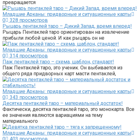
превращается
Младшие Арканы: придворные и ситуационные карты
0
328 просмотров
Рыцарь пентаклей таро – Дикий Запад, время вперед!
Рыцарь Пентаклей таро ориентирован на извлечение
прибыли любой ценой. И как рыцарь он не
Младшие Арканы: придворные и ситуационные карты
0
314 просмотров
Паж пентаклей таро – схема, шаблон, стандарт!
Паж Пентаклей таро, это ученик. Он выбивается из
общего ряда придворных карт масти пентаклей,
Младшие Арканы: придворные и ситуационные карты
0
343 просмотров
Десятка пентаклей таро – материальный достаток!
Фактически, десятка пентаклей таро, это монокарта. Все
ее значения являются вариациями на тему
материального
Младшие Арканы: придворные и ситуационные карты
0
403 просмотров