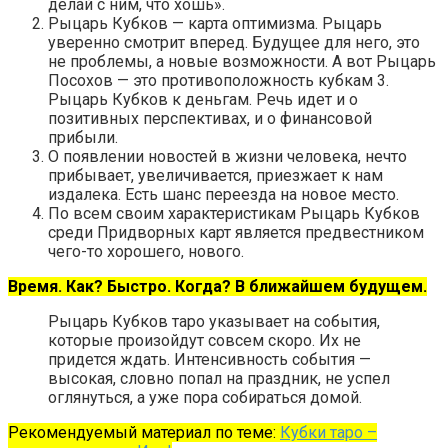
делай с ним, что хошь».
Рыцарь Кубков — карта оптимизма. Рыцарь
уверенно смотрит вперед. Будущее для него, это
не проблемы, а новые возможности. А вот Рыцарь
Посохов — это противоположность кубкам 3.
Рыцарь Кубков к деньгам. Речь идет и о
позитивных перспективах, и о финансовой
прибыли.
О появлении новостей в жизни человека, нечто
прибывает, увеличивается, приезжает к нам
издалека. Есть шанс переезда на новое место.
По всем своим характеристикам Рыцарь Кубков
среди Придворных карт является предвестником
чего-то хорошего, нового.
Время. Как? Быстро. Когда? В ближайшем будущем.
Рыцарь Кубков таро указывает на события,
которые произойдут совсем скоро. Их не
придется ждать. Интенсивность события —
высокая, словно попал на праздник, не успел
оглянуться, а уже пора собираться домой.
Рекомендуемый материал по теме:
Кубки таро –