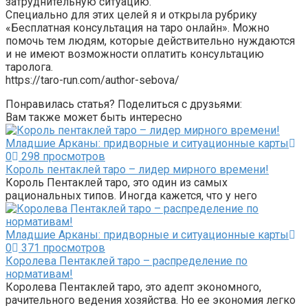
затруднительную ситуацию.
Специально для этих целей я и открыла рубрику
«Бесплатная консультация на таро онлайн». Можно
помочь тем людям, которые действительно нуждаются
и не имеют возможности оплатить консультацию
таролога.
https://taro-run.com/author-sebova/
Понравилась статья? Поделиться с друзьями:
Вам также может быть интересно
Младшие Арканы: придворные и ситуационные карты
0
298 просмотров
Король пентаклей таро – лидер мирного времени!
Король Пентаклей таро, это один из самых
рациональных типов. Иногда кажется, что у него
Младшие Арканы: придворные и ситуационные карты
0
371 просмотров
Королева Пентаклей таро – распределение по
нормативам!
Королева Пентаклей таро, это адепт экономного,
рачительного ведения хозяйства. Но ее экономия легко