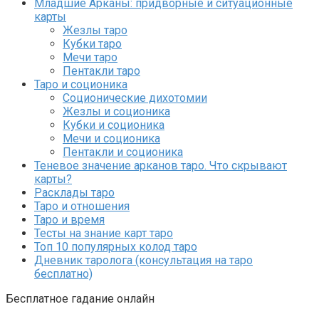
Младшие Арканы: придворные и ситуационные
карты
Жезлы таро
Кубки таро
Мечи таро
Пентакли таро
Таро и соционика
Соционические дихотомии
Жезлы и соционика
Кубки и соционика
Мечи и соционика
Пентакли и соционика
Теневое значение арканов таро. Что скрывают
карты?
Расклады таро
Таро и отношения
Таро и время
Тесты на знание карт таро
Топ 10 популярных колод таро
Дневник таролога (консультация на таро
бесплатно)
Бесплатное гадание онлайн