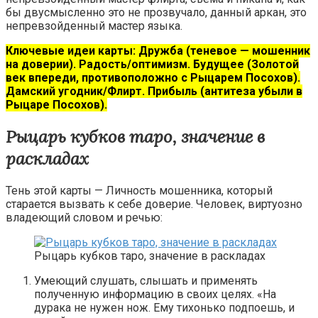
бы двусмысленно это не прозвучало, данный аркан, это
непревзойденный мастер языка.
Ключевые идеи карты: Дружба (теневое — мошенник
на доверии). Радость/оптимизм. Будущее (Золотой
век впереди, противоположно с Рыцарем Посохов).
Дамский угодник/Флирт. Прибыль (антитеза убыли в
Рыцаре Посохов).
Рыцарь кубков таро, значение в
раскладах
Тень этой карты — Личность мошенника, который
старается вызвать к себе доверие. Человек, виртуозно
владеющий словом и речью:
Рыцарь кубков таро, значение в раскладах
Умеющий слушать, слышать и применять
полученную информацию в своих целях. «На
дурака не нужен нож. Ему тихонько подпоешь, и