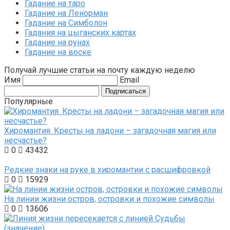
Гадание на таро
Гадание на Ленорман
Гадание на Симболон
Гадания на цыганских картах
Гадание на рунах
Гадание на воске
Получай лучшие статьи на почту каждую неделю
Имя
Email
Подписаться
Популярные
Хиромантия. Кресты на ладони – загадочная магия или
несчастье?
0
43432
Редкие знаки на руке в хиромантии с расшифровкой
0
15929
На линии жизни остров, островки и похожие символы
0
13606