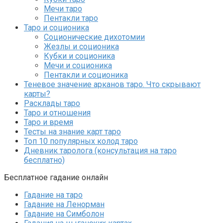
Мечи таро
Пентакли таро
Таро и соционика
Соционические дихотомии
Жезлы и соционика
Кубки и соционика
Мечи и соционика
Пентакли и соционика
Теневое значение арканов таро. Что скрывают
карты?
Расклады таро
Таро и отношения
Таро и время
Тесты на знание карт таро
Топ 10 популярных колод таро
Дневник таролога (консультация на таро
бесплатно)
Бесплатное гадание онлайн
Гадание на таро
Гадание на Ленорман
Гадание на Симболон