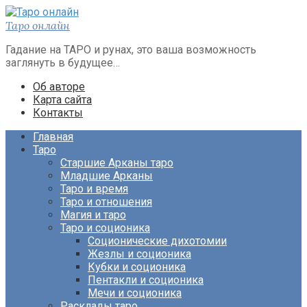
Перейти
к
Таро онлайн
контенту
Гадание на ТАРО и рунах, это ваша возможность
заглянуть в будущее…
Об авторе
Карта сайта
Контакты
Главная
Таро
Старшие Арканы таро
Младшие Арканы
Таро и время
Таро и отношения
Магия и таро
Таро и соционика
Соционические дихотомии
Жезлы и соционика
Кубки и соционика
Пентакли и соционика
Мечи и соционика
Расклады таро