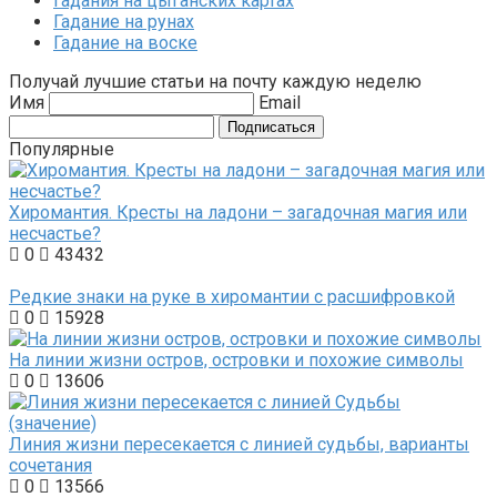
Гадания на цыганских картах
Гадание на рунах
Гадание на воске
Получай лучшие статьи на почту каждую неделю
Имя
Email
Подписаться
Популярные
Хиромантия. Кресты на ладони – загадочная магия или
несчастье?
0
43432
Редкие знаки на руке в хиромантии с расшифровкой
0
15928
На линии жизни остров, островки и похожие символы
0
13606
Линия жизни пересекается с линией судьбы, варианты
сочетания
0
13566