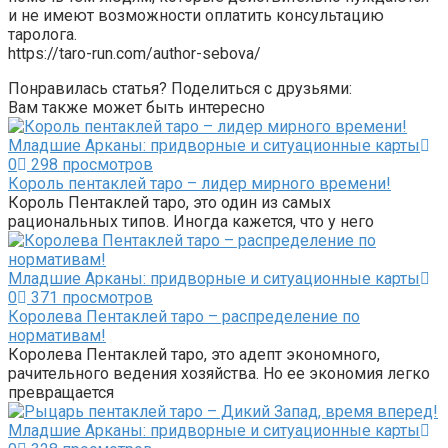
и не имеют возможности оплатить консультацию
таролога.
https://taro-run.com/author-sebova/
Понравилась статья? Поделиться с друзьями:
Вам также может быть интересно
Младшие Арканы: придворные и ситуационные карты
0
298 просмотров
Король пентаклей таро – лидер мирного времени!
Король Пентаклей таро, это один из самых
рациональных типов. Иногда кажется, что у него
Младшие Арканы: придворные и ситуационные карты
0
371 просмотров
Королева Пентаклей таро – распределение по
нормативам!
Королева Пентаклей таро, это адепт экономного,
рачительного ведения хозяйства. Но ее экономия легко
превращается
Младшие Арканы: придворные и ситуационные карты