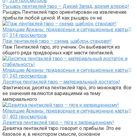
0
328 просмотров
Рыцарь пентаклей таро – Дикий Запад, время вперед!
Рыцарь Пентаклей таро ориентирован на извлечение
прибыли любой ценой. И как рыцарь он не
Младшие Арканы: придворные и ситуационные карты
0
314 просмотров
Паж пентаклей таро – схема, шаблон, стандарт!
Паж Пентаклей таро, это ученик. Он выбивается из
общего ряда придворных карт масти пентаклей,
Младшие Арканы: придворные и ситуационные карты
0
343 просмотров
Десятка пентаклей таро – материальный достаток!
Фактически, десятка пентаклей таро, это монокарта. Все
ее значения являются вариациями на тему
материального
Младшие Арканы: придворные и ситуационные карты
0
403 просмотров
Девятка пентаклей таро – тяга к запрещенному!
Девятка пентаклей таро говорит о прибыли. Это ее
базовое и, в некотором смысле, основное