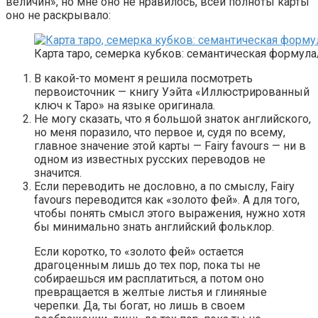
величин», но мне оно не нравилось, всей полноты карты
оно не раскрывало:
Карта таро, семерка кубков: семантическая формул
В какой-то момент я решила посмотреть
первоисточник — книгу Уэйта «Иллюстрированный
ключ к Таро» на языке оригинала.
Не могу сказать, что я большой знаток английского,
но меня поразило, что первое и, судя по всему,
главное значение этой карты — Fairy favours — ни в
одном из известных русских переводов не
значится.
Если переводить не дословно, а по смыслу, Fairy
favours переводится как «золото фей». А для того,
чтобы понять смысл этого выражения, нужно хотя
бы минимально знать английский фольклор.
Если коротко, то «золото фей» остается
драгоценным лишь до тех пор, пока ты не
собираешься им расплатиться, а потом оно
превращается в желтые листья и глиняные
черепки. Да, ты богат, но лишь в своем