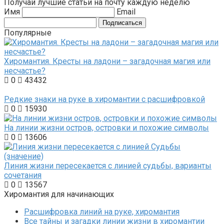
Получай лучшие статьи на почту каждую неделю
Имя
Email
Подписаться
Популярные
Хиромантия. Кресты на ладони – загадочная магия или
несчастье?
0
43432
Редкие знаки на руке в хиромантии с расшифровкой
0
15930
На линии жизни остров, островки и похожие символы
0
13606
Линия жизни пересекается с линией судьбы, варианты
сочетания
0
13567
Хиромантия для начинающих
Расшифровка линий на руке, хиромантия
Все тайны и загадки линии жизни в хиромантии