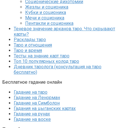
Соционические дихотомии
Жезлы и соционика
Кубки и соционика
Мечи и соционика
Пентакли и соционика
Теневое значение арканов таро. Что скрывают
карты?
Расклады таро
Таро и отношения
Таро и время
Тесты на знание карт таро
Топ 10 популярных колод таро
Дневник таролога (консультация на таро
бесплатно)
Бесплатное гадание онлайн
Гадание на таро
Гадание на Ленорман
Гадание на Симболон
Гадания на цыганских картах
Гадание на рунах
Гадание на воске