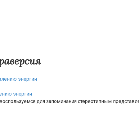
раверсия
лению энергии
о, воспользуемся для запоминания стереотипным представл