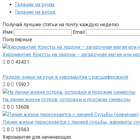
Гадание на рунах
Гадание на воске
Получай лучшие статьи на почту каждую неделю
Имя
Email
Популярные
Хиромантия. Кресты на ладони – загадочная магия или не
0
43431
Редкие знаки на руке в хиромантии с расшифровкой
0
15927
На линии жизни остров, островки и похожие символы
0
13606
Линия жизни пересекается с линией судьбы, варианты со
0
13563
Хиромантия для начинающих