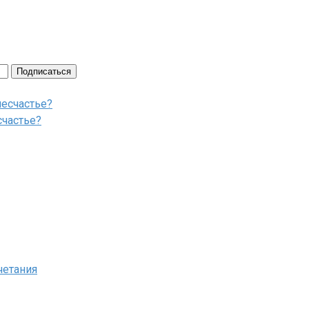
Подписаться
счастье?
четания