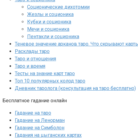
Соционические дихотомии
Жезлы и соционика
Кубки и соционика
Мечи и соционика
Пентакли и соционика
Теневое значение арканов таро. Что скрывают карт
Расклады таро
Таро и отношения
Таро и время
Тесты на знание карт таро
Топ 10 популярных колод таро
Дневник таролога (консультация на таро бесплатно)
Бесплатное гадание онлайн
Гадание на таро
Гадание на Ленорман
Гадание на Симболон
Гадания на цыганских картах