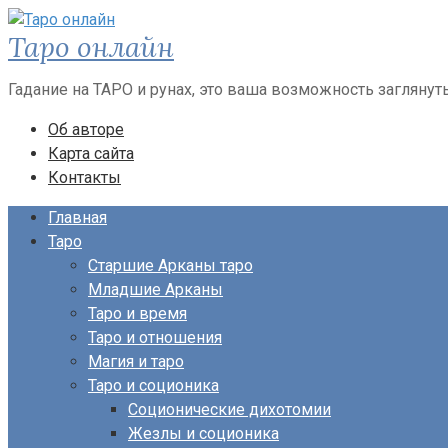
Перейти
Таро онлайн
к
контенту
Гадание на ТАРО и рунах, это ваша возможность заглянут
Об авторе
Карта сайта
Контакты
Главная
Таро
Старшие Арканы таро
Младшие Арканы
Таро и время
Таро и отношения
Магия и таро
Таро и соционика
Соционические дихотомии
Жезлы и соционика