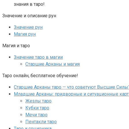
знания в таро!
Значение и описание рун
Значение рун
Магия рун
Магия и таро
Значение таро в магии
Старшие Арканы и магия
Таро онлайн, бесплатное обучение!
Старшие Арканы таро — что советуют Высшие Силы
Младшие Арканы: придворные и ситуационные кар
Жезлы таро
Кубки таро
Мечи таро
Пентакли таро
Таро и соционика