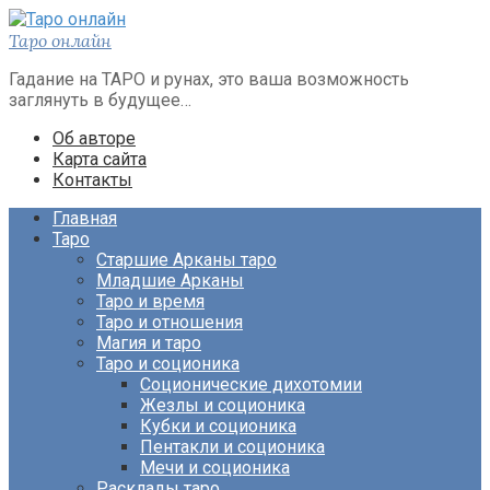
Перейти
к
Таро онлайн
контенту
Гадание на ТАРО и рунах, это ваша возможность
заглянуть в будущее…
Об авторе
Карта сайта
Контакты
Главная
Таро
Старшие Арканы таро
Младшие Арканы
Таро и время
Таро и отношения
Магия и таро
Таро и соционика
Соционические дихотомии
Жезлы и соционика
Кубки и соционика
Пентакли и соционика
Мечи и соционика
Расклады таро