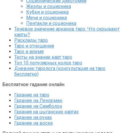
Соционические дихотомии
Жезлы и соционика
Кубки и соционика
Мечи и соционика
Пентакли и соционика
Теневое значение арканов таро. Что скрывают
карты?
Расклады таро
Таро и отношения
Таро и время
Тесты на знание карт таро
Топ 10 популярных колод таро
Дневник таролога (консультация на таро
бесплатно)
Бесплатное гадание онлайн
Гадание на таро
Гадание на Ленорман
Гадание на Симболон
Гадания на цыганских картах
Гадание на рунах
Гадание на воске