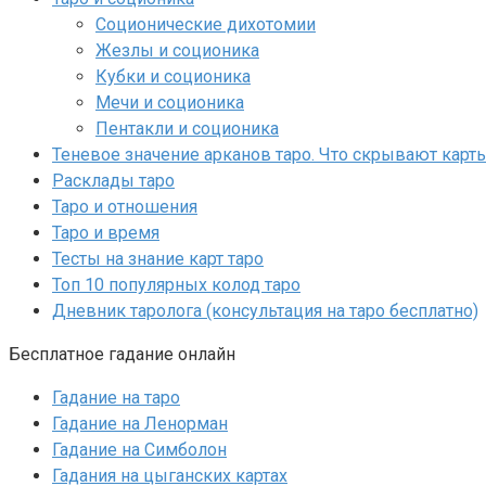
Соционические дихотомии
Жезлы и соционика
Кубки и соционика
Мечи и соционика
Пентакли и соционика
Теневое значение арканов таро. Что скрывают карт
Расклады таро
Таро и отношения
Таро и время
Тесты на знание карт таро
Топ 10 популярных колод таро
Дневник таролога (консультация на таро бесплатно)
Бесплатное гадание онлайн
Гадание на таро
Гадание на Ленорман
Гадание на Симболон
Гадания на цыганских картах