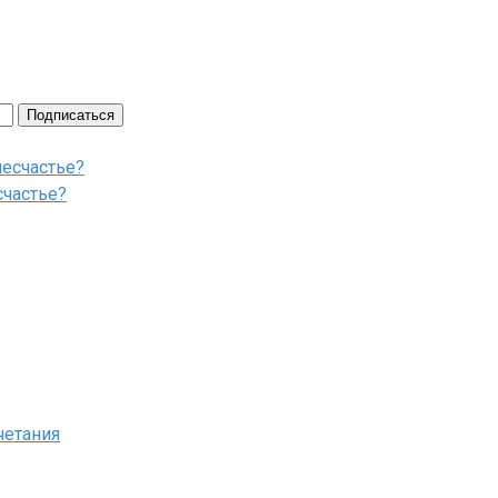
Подписаться
счастье?
четания