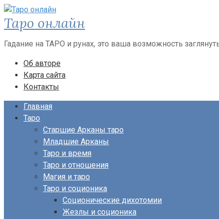
Перейти
Таро онлайн
к
контенту
Гадание на ТАРО и рунах, это ваша возможность заглянут
Об авторе
Карта сайта
Контакты
Главная
Таро
Старшие Арканы таро
Младшие Арканы
Таро и время
Таро и отношения
Магия и таро
Таро и соционика
Соционические дихотомии
Жезлы и соционика