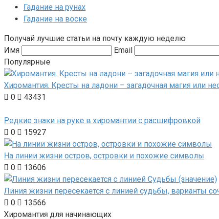
Гадание на рунах
Гадание на воске
Получай лучшие статьи на почту каждую неделю
Имя
Email
Популярные
Хиромантия. Кресты на ладони – загадочная магия или не
0
43431
Редкие знаки на руке в хиромантии с расшифровкой
0
15927
На линии жизни остров, островки и похожие символы
0
13606
Линия жизни пересекается с линией судьбы, варианты со
0
13566
Хиромантия для начинающих