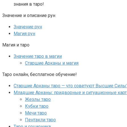
знания в таро!
Значение и описание рун
Значение рун
Магия рун
Магия и таро
Значение таро в магии
Старшие Арканы и магия
Таро онлайн, бесплатное обучение!
Старшие Арканы таро — что советуют Высшие Силы
Младшие Арканы: придворные и ситуационные кар
Жезлы таро
Кубки таро
Мечи таро
Пентакли таро
Таро и соционика