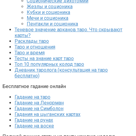
Соционические дихотомии
Жезлы и соционика
Кубки и соционика
Мечи и соционика
Пентакли и соционика
Теневое значение арканов таро. Что скрывают
карты?
Расклады таро
Таро и отношения
Таро и время
Тесты на знание карт таро
Топ 10 популярных колод таро
Дневник таролога (консультация на таро
бесплатно)
Бесплатное гадание онлайн
Гадание на таро
Гадание на Ленорман
Гадание на Симболон
Гадания на цыганских картах
Гадание на рунах
Гадание на воске