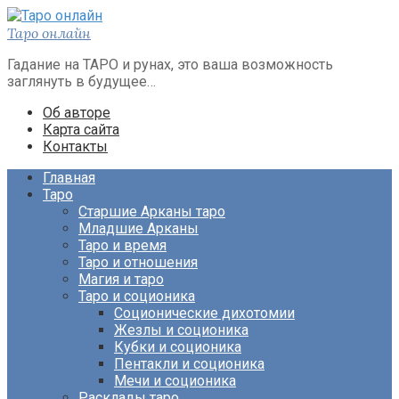
Перейти
к
Таро онлайн
контенту
Гадание на ТАРО и рунах, это ваша возможность
заглянуть в будущее…
Об авторе
Карта сайта
Контакты
Главная
Таро
Старшие Арканы таро
Младшие Арканы
Таро и время
Таро и отношения
Магия и таро
Таро и соционика
Соционические дихотомии
Жезлы и соционика
Кубки и соционика
Пентакли и соционика
Мечи и соционика
Расклады таро