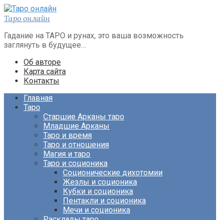
Перейти
к
Таро онлайн
контенту
Гадание на ТАРО и рунах, это ваша возможность
заглянуть в будущее…
Об авторе
Карта сайта
Контакты
Главная
Таро
Старшие Арканы таро
Младшие Арканы
Таро и время
Таро и отношения
Магия и таро
Таро и соционика
Соционические дихотомии
Жезлы и соционика
Кубки и соционика
Пентакли и соционика
Мечи и соционика
Расклады таро