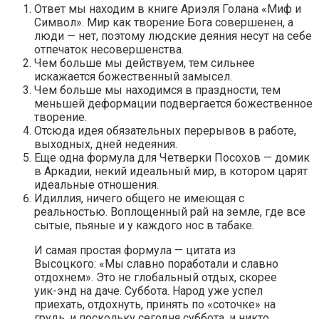
Ответ мы находим в книге Ариэля Голана «Миф и
Символ». Мир как творение Бога совершенен, а
люди — нет, поэтому людские деяния несут на себе
отпечаток несовершенства.
Чем больше мы действуем, тем сильнее
искажается божественный замысел.
Чем больше мы находимся в праздности, тем
меньшей деформации подвергается божественное
творение.
Отсюда идея обязательных перерывов в работе,
выходных, дней недеяния.
Еще одна формула для Четверки Посохов — домик
в Аркадии, некий идеальный мир, в котором царят
идеальные отношения.
Идиллия, ничего общего не имеющая с
реальностью. Воплощенный рай на земле, где все
сытые, пьяные и у каждого нос в табаке.
И самая простая формула — цитата из
Высоцкого: «Мы славно поработали и славно
отдохнем». Это не глобальный отдых, скорее
уик-энд на даче. Суббота. Народ уже успел
приехать, отдохнуть, принять по «соточке» на
грудь, и поскольку сегодня суббота, и никто