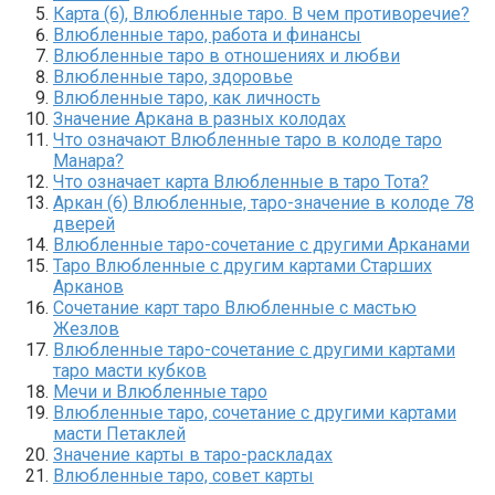
Карта (6), Влюбленные таро. В чем противоречие?
Влюбленные таро, работа и финансы
Влюбленные таро в отношениях и любви
Влюбленные таро, здоровье
Влюбленные таро, как личность
Значение Аркана в разных колодах
Что означают Влюбленные таро в колоде таро
Манара?
Что означает карта Влюбленные в таро Тота?
Аркан (6) Влюбленные, таро-значение в колоде 78
дверей
Влюбленные таро-сочетание с другими Арканами
Таро Влюбленные с другим картами Старших
Арканов
Сочетание карт таро Влюбленные с мастью
Жезлов
Влюбленные таро-сочетание с другими картами
таро масти кубков
Мечи и Влюбленные таро
Влюбленные таро, сочетание с другими картами
масти Петаклей
Значение карты в таро-раскладах
Влюбленные таро, совет карты