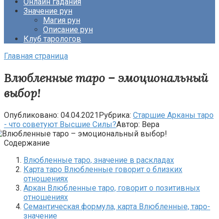
Онлайн гадания
Значение рун
Магия рун
Описание рун
Клуб тарологов
Главная страница
Влюбленные таро – эмоциональный
выбор!
Опубликовано:
04.04.2021
Рубрика:
Старшие Арканы таро
- что советуют Высшие Силы?
Автор:
Вера
Содержание
Влюбленные таро, значение в раскладах
Карта таро Влюбленные говорит о близких
отношениях
Аркан Влюбленные таро, говорит о позитивных
отношениях
Семантическая формула, карта Влюбленные, таро-
значение