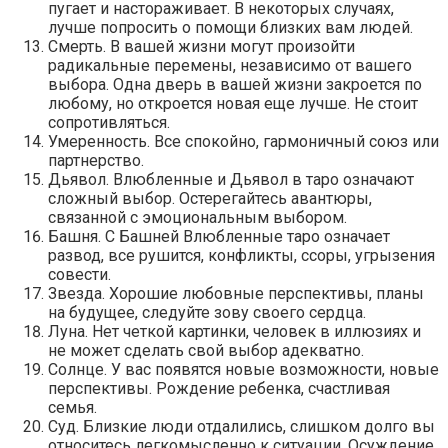
пугает и настораживает. В некоторых случаях,
лучше попросить о помощи близких вам людей.
Смерть. В вашей жизни могут произойти
радикальные перемены, независимо от вашего
выбора. Одна дверь в вашей жизни закроется по
любому, но откроется новая еще лучше. Не стоит
сопротивляться.
Умеренность. Все спокойно, гармоничный союз или
партнерство.
Дьявол. Влюбленные и Дьявол в таро означают
сложный выбор. Остерегайтесь авантюры,
связанной с эмоциональным выбором.
Башня. С Башней Влюбленные таро означает
развод, все рушится, конфликты, ссоры, угрызения
совести.
Звезда. Хорошие любовные перспективы, планы
на будущее, следуйте зову своего сердца.
Луна. Нет четкой картинки, человек в иллюзиях и
не может сделать свой выбор адекватно.
Солнце. У вас появятся новые возможности, новые
перспективы. Рождение ребенка, счастливая
семья.
Суд. Близкие люди отдалились, слишком долго вы
относитесь легкомысленно к ситуации. Осуждение