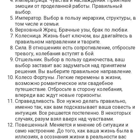
Императрица. Чувства и наслаждения. Приятные
эмоции от проделанной работы. Правильный
выбор.
Император. Выбор в пользу иерархии, структуры, в
том числе и семьи.
Верховный Жрец. Брачные узы, брак по любви.
Колесница. Жизнь бьет ключом, вы двигайтесь в
правильном направлении и творите.
Сила. В отношениях есть сопротивление, отбросьте
тревогу, колебания вступят в бой.
Отшельник. Выбор в пользу одиночества, ваш
выбор заставит вас задуматься над принятием
решения. Вы выберите правильное направление.
Колесо Фортуны. Легкие перемены в жизни,
возможно романтическое или свадебное
путешествие. Отбросьте в сторону колебания,
впереди вас ждут новые горизонты.
Справедливость. Все нужно делать правильно,
именно так, как вам подсказывает ваша совесть и
интуиция. Все решается постепенно. В некоторых
случаях, разум взял вверх над чувствами.
Повешенный. Меняется и мнение об ситуации и
само настроение. До того, как ваша жизнь была в
иллюзиях, а осознания жизни в реальности вас